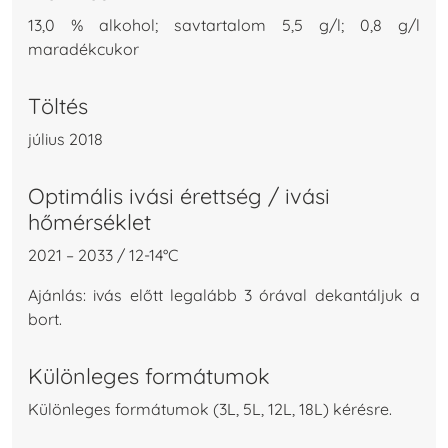
13,0 % alkohol; savtartalom 5,5 g/l; 0,8 g/l
maradékcukor
Töltés
július 2018
Optimális ivási érettség / ivási
hőmérséklet
2021 – 2033 / 12-14°C
Ajánlás: ivás előtt legalább 3 órával dekantáljuk a
bort.
Különleges formátumok
Különleges formátumok (3L, 5L, 12L, 18L) kérésre.