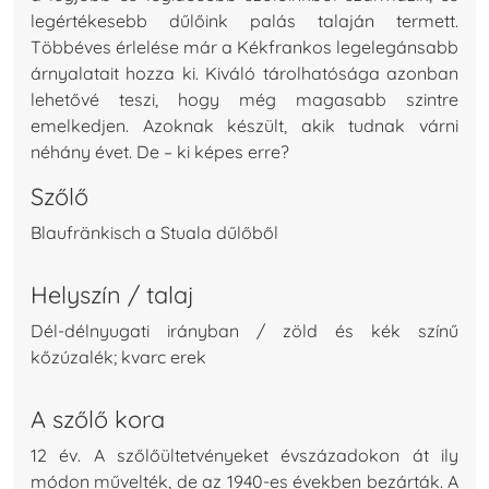
legértékesebb dűlőink palás talaján termett.
Többéves érlelése már a Kékfrankos legelegánsabb
árnyalatait hozza ki. Kiváló tárolhatósága azonban
lehetővé teszi, hogy még magasabb szintre
emelkedjen. Azoknak készült, akik tudnak várni
néhány évet. De – ki képes erre?
Szőlő
Blaufränkisch a Stuala dűlőből
Helyszín / talaj
Dél-délnyugati irányban / zöld és kék színű
kőzúzalék; kvarc erek
A szőlő kora
12 év. A szőlőültetvényeket évszázadokon át ily
módon művelték, de az 1940-es években bezárták. A