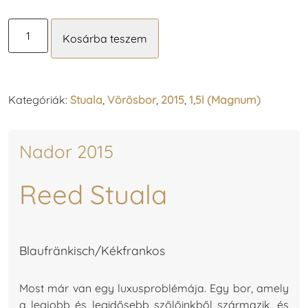
Ried
Kosárba teszem
Stuala
1,5l
(2015)
mennyiség
Kategóriák:
Stuala
,
Vörösbor
,
2015
,
1,5l (Magnum)
Nador 2015
Reed Stuala
Blaufränkisch/Kékfrankos
Most már van egy luxusproblémája. Egy bor, amely
a legjobb és legidősebb szőlőinkből származik, és